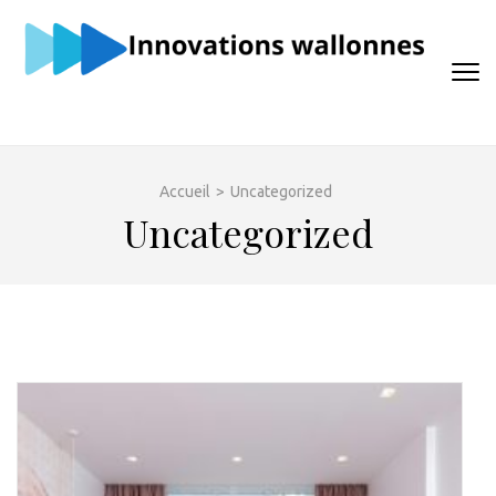
Aller
au
contenu
(Pressez
Entrée)
Accueil
>
Uncategorized
Uncategorized